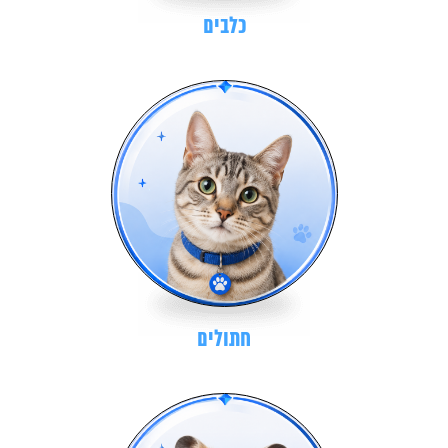
כלבים
חתולים