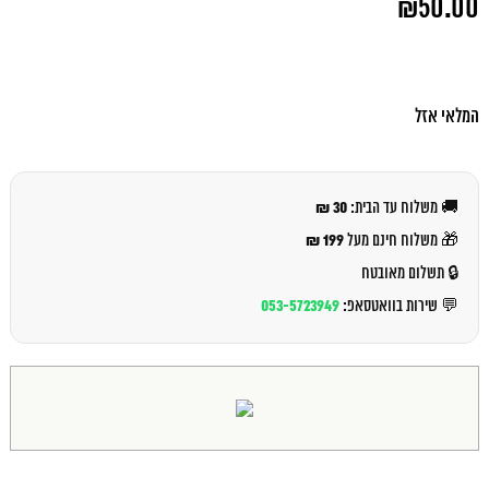
₪
50.00
המקורי
היה:
המחיר
₪55.00.
הנוכחי
הוא:
₪50.00.
המלאי אזל
30 ₪
🚚 משלוח עד הבית:
199 ₪
🎁 משלוח חינם מעל
🔒 תשלום מאובטח
053-5723949
💬 שירות בוואטסאפ: