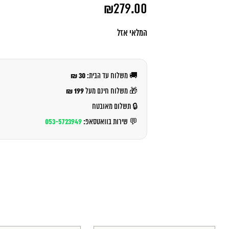
המחיר
₪
279.00
המקורי
היה:
המחיר
₪300.00.
הנוכחי
המלאי אזל
הוא:
₪279.00.
30 ₪
🚚 משלוח עד הבית:
199 ₪
🎁 משלוח חינם מעל
🔒 תשלום מאובטח
053-5723949
💬 שירות בוואטסאפ: