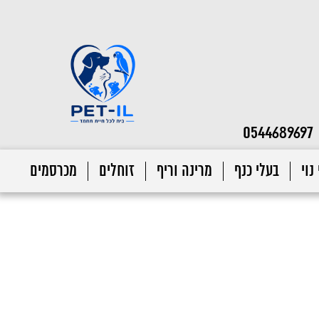
0544689697
נוי
בעלי כנף
מרינה וריף
זוחלים
מכרסמים