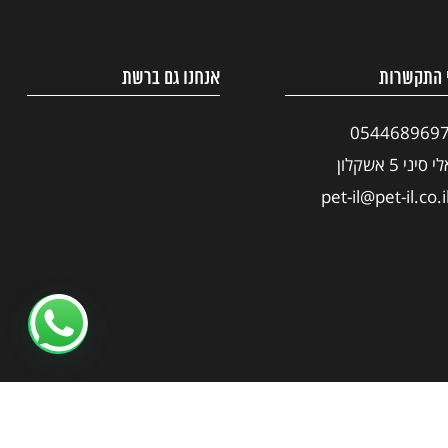
 התקשרות
אנחנו גם ברשת
054468969
י סיני 5 אשקלון
pet-il@pet-il.co.i