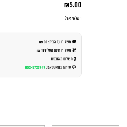
המחיר
₪
5.00
המקורי
היה:
המחיר
₪5.50.
הנוכחי
המלאי אזל
הוא:
₪5.00.
30 ₪
🚚 משלוח עד הבית:
199 ₪
🎁 משלוח חינם מעל
🔒 תשלום מאובטח
053-5723949
💬 שירות בוואטסאפ: