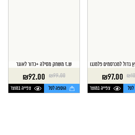
ץ גדול למכרסמים פלמנגו
ש.ז משחק מסילה +כדור לאוגר
₪
99.00
₪
1
₪
92.00
₪
97.00
המחיר
המחיר
הנוכחי
המקורי
לסל
צפייה במוצר
הוספה לסל
צפייה במוצר
היה:
הוא:
₪99.00.
₪92.00.
₪1
₪