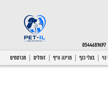
0544689697
נוי
בעלי כנף
מרינה וריף
זוחלים
מכרסמים