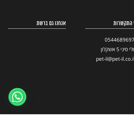
 התקשרות
אנחנו גם ברשת
054468969
י סיני 5 אשקלון
pet-il@pet-il.co.i