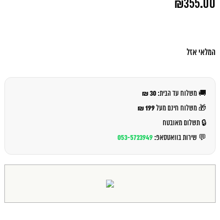
₪
355.00
המקורי
היה:
המחיר
₪370.00.
הנוכחי
הוא:
₪355.00.
המלאי אזל
30 ₪
🚚 משלוח עד הבית:
199 ₪
🎁 משלוח חינם מעל
🔒 תשלום מאובטח
053-5723949
💬 שירות בוואטסאפ: