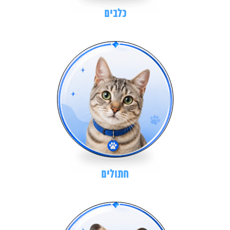
כלבים
חתולים