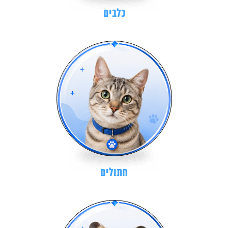
כלבים
חתולים