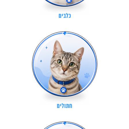
כלבים
חתולים