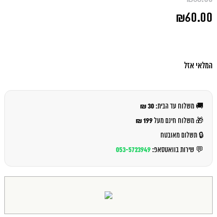
המחיר
₪
60.00
המקורי
היה:
המחיר
₪68.00.
הנוכחי
הוא:
₪60.00.
המלאי אזל
30 ₪
🚚 משלוח עד הבית:
199 ₪
🎁 משלוח חינם מעל
🔒 תשלום מאובטח
053-5723949
💬 שירות בוואטסאפ: