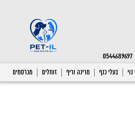
0544689697
נוי
בעלי כנף
מרינה וריף
זוחלים
מכרסמים