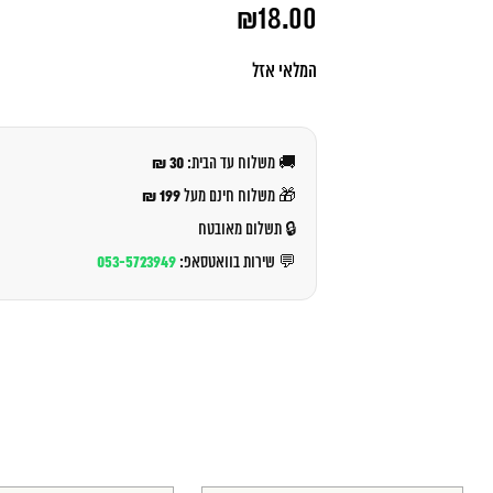
המחיר
₪
18.00
המקורי
היה:
המחיר
₪20.00.
הנוכחי
המלאי אזל
הוא:
₪18.00.
30 ₪
🚚 משלוח עד הבית:
199 ₪
🎁 משלוח חינם מעל
🔒 תשלום מאובטח
053-5723949
💬 שירות בוואטסאפ: