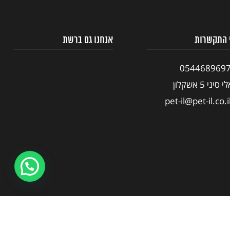
 התקשרות
אנחנו גם ברשת
054468969
י סיני 5 אשקלון
pet-il@pet-il.co.i