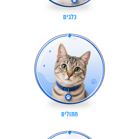
כלבים
חתולים