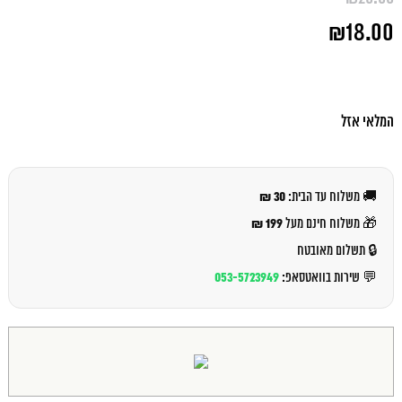
המחיר
₪
18.00
המקורי
היה:
המחיר
₪20.00.
הנוכחי
הוא:
₪18.00.
המלאי אזל
30 ₪
🚚 משלוח עד הבית:
199 ₪
🎁 משלוח חינם מעל
🔒 תשלום מאובטח
053-5723949
💬 שירות בוואטסאפ: