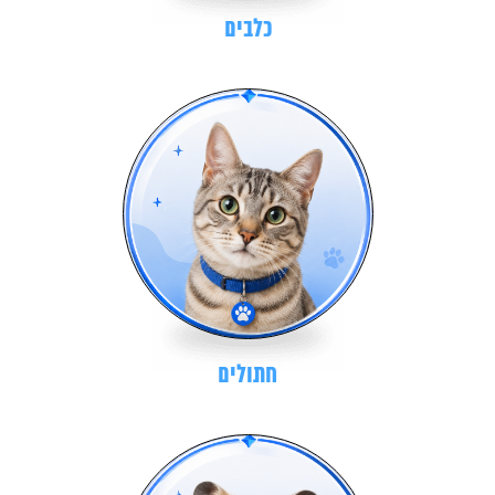
כלבים
חתולים