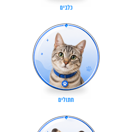
כלבים
חתולים