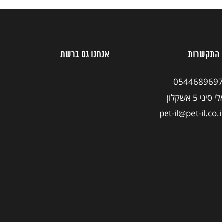
 התקשרות
אנחנו גם ברשת
054468969
י סיני 5 אשקלון
pet-il@pet-il.co.i