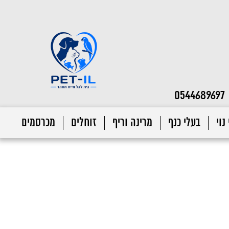
0544689697
נוי
בעלי כנף
מרינה וריף
זוחלים
מכרסמים