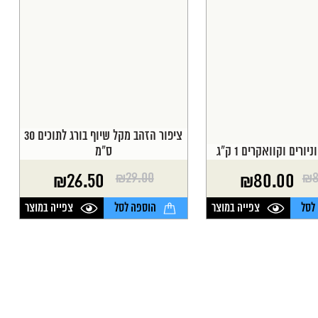
ציפור הזהב מקל שיוף בורג לתוכים 30
יורים וקוואקרים 1 ק"ג
ס"מ
₪
29.00
₪
8
₪
26.50
₪
80.00
המחיר
המחיר
הנוכחי
המקורי
לסל
צפייה במוצר
הוספה לסל
צפייה במוצר
היה:
הוא:
₪29.00.
₪26.50.
₪8
₪8