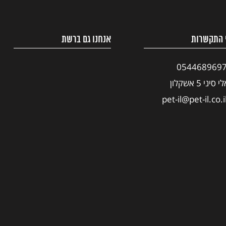
 התקשרות
אנחנו גם ברשת
054468969
י סיני 5 אשקלון
pet-il@pet-il.co.i