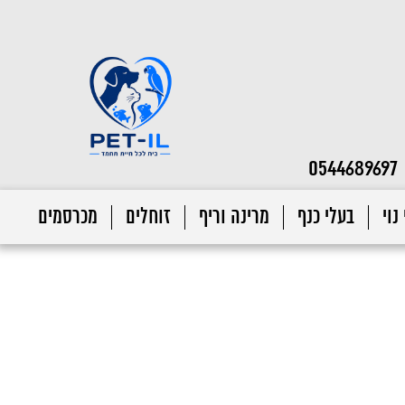
0544689697
נוי
בעלי כנף
מרינה וריף
זוחלים
מכרסמים