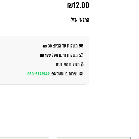
המחיר
₪
12.00
המקורי
היה:
המחיר
₪13.00.
הנוכחי
המלאי אזל
הוא:
₪12.00.
30 ₪
🚚 משלוח עד הבית:
199 ₪
🎁 משלוח חינם מעל
🔒 תשלום מאובטח
053-5723949
💬 שירות בוואטסאפ: