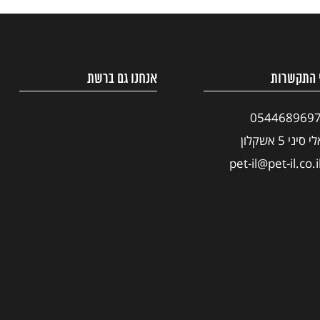
 התקשרות
אנחנו גם ברשת
054468969
י סיני 5 אשקלון
pet-il@pet-il.co.i