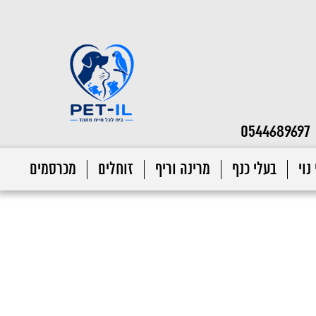
0544689697
נוי
בעלי כנף
מרינה וריף
זוחלים
מכרסמים