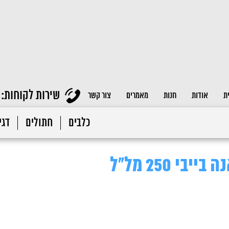
שירות לקוחות:
ת
אודות
חנות
מאמרים
צור קשר
כלבים
חתולים
דגי 
י 250 מל"ל