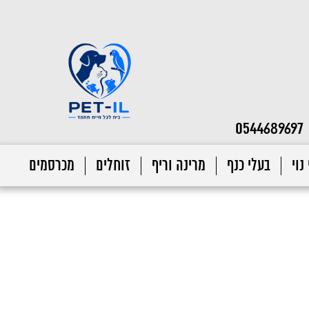
0544689697
נוי
בעלי כנף
מרינה וריף
זוחלים
מכרסמים