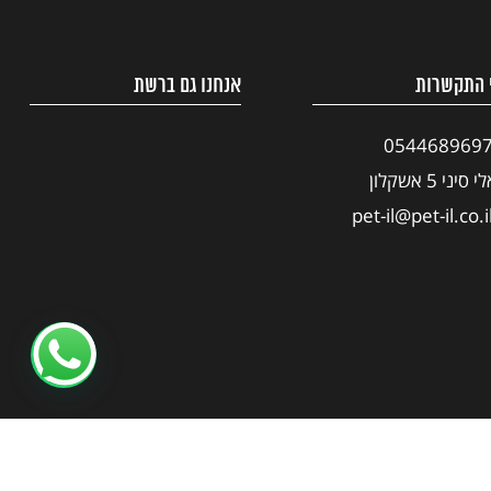
 התקשרות
אנחנו גם ברשת
054468969
י סיני 5 אשקלון
pet-il@pet-il.co.i