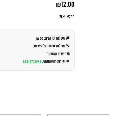
המחיר
₪
12.00
המקורי
היה:
המחיר
₪13.00.
הנוכחי
המלאי אזל
הוא:
₪12.00.
30 ₪
🚚 משלוח עד הבית:
199 ₪
🎁 משלוח חינם מעל
🔒 תשלום מאובטח
053-5723949
💬 שירות בוואטסאפ: