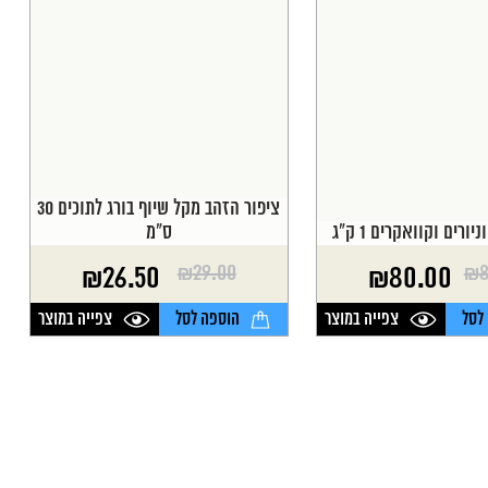
ציפור הזהב מקל שיוף בורג לתוכים 30
יורים וקוואקרים 1 ק"ג
ס"מ
₪
29.00
₪
8
₪
26.50
₪
80.00
המחיר
המחיר
הנוכחי
המקורי
לסל
צפייה במוצר
הוספה לסל
צפייה במוצר
היה:
הוא:
₪29.00.
₪26.50.
₪8
₪8