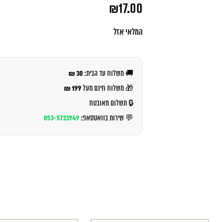
המחיר
₪
17.00
המקורי
היה:
המחיר
₪19.00.
הנוכחי
המלאי אזל
הוא:
₪17.00.
30 ₪
🚚 משלוח עד הבית:
199 ₪
🎁 משלוח חינם מעל
🔒 תשלום מאובטח
053-5723949
💬 שירות בוואטסאפ: