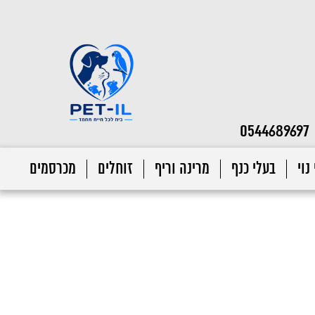
0544689697
נוי
בעלי כנף
מרינה וריף
זוחלים
מכרסמים