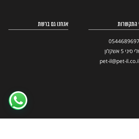
 התקשרות
אנחנו גם ברשת
054468969
י סיני 5 אשקלון
pet-il@pet-il.co.i