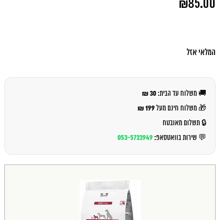
₪
85.00
המקורי
היה:
המחיר
₪90.00.
הנוכחי
הוא:
₪85.00.
המלאי אזל
30 ₪
🚚 משלוח עד הבית:
199 ₪
🎁 משלוח חינם מעל
🔒 תשלום מאובטח
053-5723949
💬 שירות בוואטסאפ: