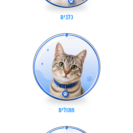
כלבים
חתולים