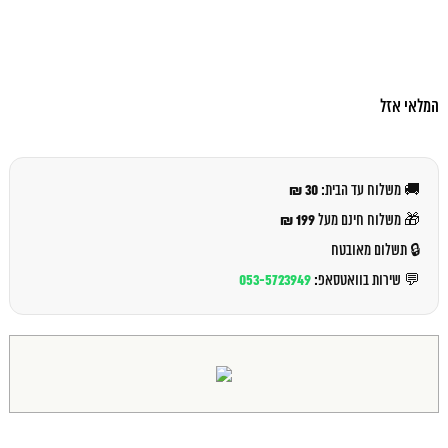
המלאי אזל
30 ₪
🚚 משלוח עד הבית:
199 ₪
🎁 משלוח חינם מעל
🔒 תשלום מאובטח
053-5723949
💬 שירות בוואטסאפ: