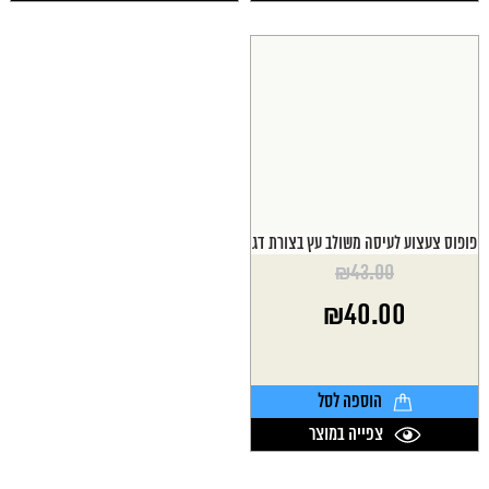
פופוס צעצוע לעיסה משולב עץ בצורת דג
₪
43.00
המחיר
₪
40.00
המקורי
היה:
המחיר
₪43.00.
הנוכחי
הוא:
הוספה לסל
₪40.00.
צפייה במוצר