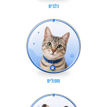
כלבים
חתולים