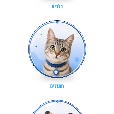
כלבים
חתולים