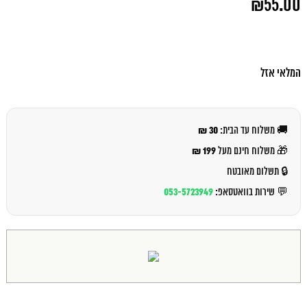
₪
55.00
המקורי
היה:
המחיר
₪60.00.
הנוכחי
הוא:
₪55.00.
המלאי אזל
30 ₪
🚚 משלוח עד הבית:
199 ₪
🎁 משלוח חינם מעל
🔒 תשלום מאובטח
053-5723949
💬 שירות בוואטסאפ: