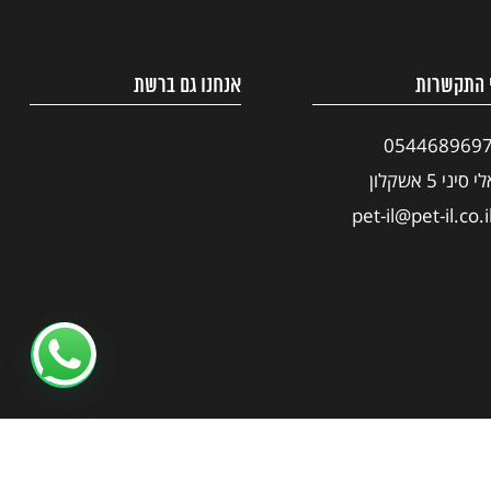
 התקשרות
אנחנו גם ברשת
054468969
י סיני 5 אשקלון
pet-il@pet-il.co.i