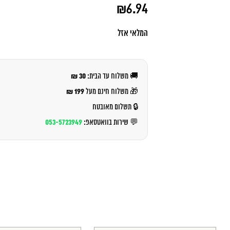
המחיר
₪
6.94
המקורי
היה:
המחיר
₪8.00.
הנוכחי
המלאי אזל
הוא:
₪6.94.
30 ₪
🚚 משלוח עד הבית:
199 ₪
🎁 משלוח חינם מעל
🔒 תשלום מאובטח
053-5723949
💬 שירות בוואטסאפ: