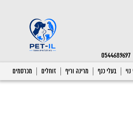
0544689697
נוי
בעלי כנף
מרינה וריף
זוחלים
מכרסמים