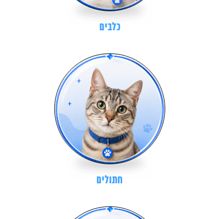
כלבים
חתולים