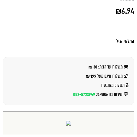
המחיר
₪
6.94
המקורי
היה:
המחיר
₪8.00.
הנוכחי
הוא:
₪6.94.
המלאי אזל
30 ₪
🚚 משלוח עד הבית:
199 ₪
🎁 משלוח חינם מעל
🔒 תשלום מאובטח
053-5723949
💬 שירות בוואטסאפ: