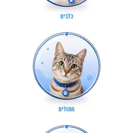
כלבים
חתולים