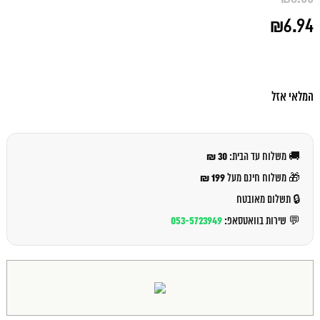
המחיר
₪
6.94
המקורי
היה:
המחיר
₪8.00.
הנוכחי
הוא:
₪6.94.
המלאי אזל
30 ₪
🚚 משלוח עד הבית:
199 ₪
🎁 משלוח חינם מעל
🔒 תשלום מאובטח
053-5723949
💬 שירות בוואטסאפ: