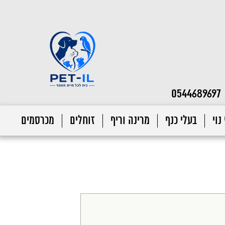
0544689697
נוי
בעלי כנף
מרינה וריף
זוחלים
מכרסמים