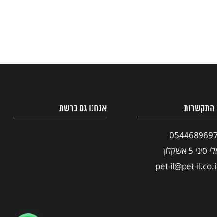
 התקשרות
אנחנו גם ברשת
054468969
י סיני 5 אשקלון
pet-il@pet-il.co.i