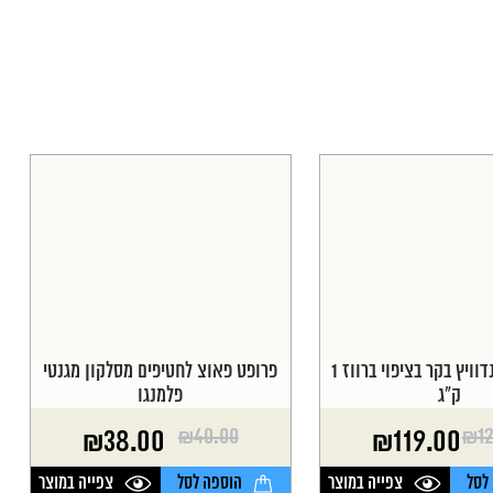
מייל טיים סנדוויץ בקר בציפוי ברווז 1
פרופט פאוצ לחטיפים מסלקון מגנטי
ק"ג
פלמנגו
₪
40.00
₪
1
₪
38.00
₪
119.00
המחיר
המחיר
הנוכחי
המקורי
לסל
צפייה במוצר
הוספה לסל
צפייה במוצר
היה:
הוא: