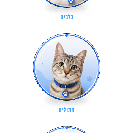
כלבים
חתולים