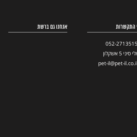
 התקשרות
אנחנו גם ברשת
052-271351
י סיני 5 אשקלון
pet-il@pet-il.co.i