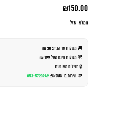
המחיר
₪
150.00
המקורי
היה:
המחיר
₪160.00.
הנוכחי
המלאי אזל
הוא:
₪150.00.
30 ₪
🚚 משלוח עד הבית:
199 ₪
🎁 משלוח חינם מעל
🔒 תשלום מאובטח
053-5723949
💬 שירות בוואטסאפ: