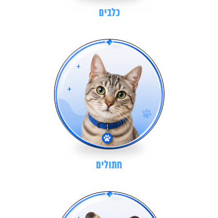
כלבים
חתולים