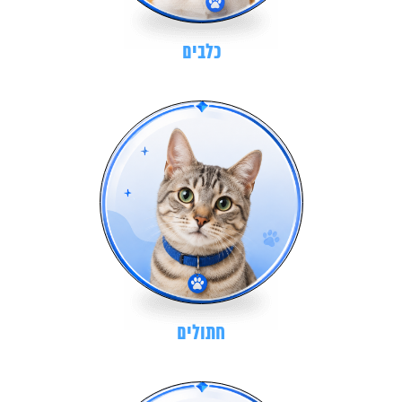
כלבים
חתולים