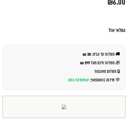
₪
6.00
המקורי
היה:
המחיר
₪7.00.
הנוכחי
הוא:
₪6.00.
המלאי אזל
30 ₪
🚚 משלוח עד הבית:
199 ₪
🎁 משלוח חינם מעל
🔒 תשלום מאובטח
053-5723949
💬 שירות בוואטסאפ: