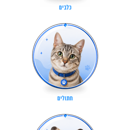
כלבים
חתולים