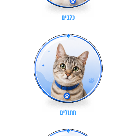
כלבים
חתולים