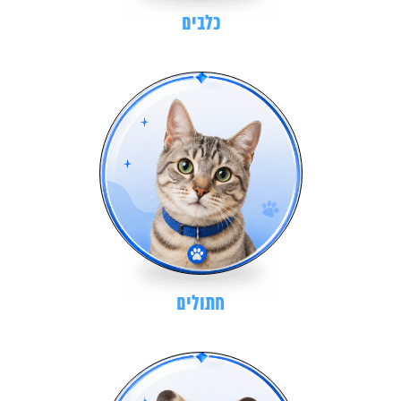
כלבים
חתולים