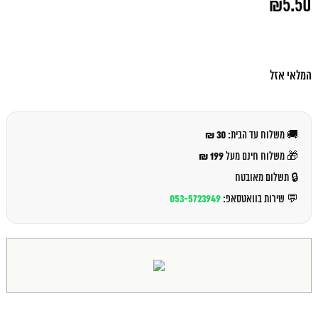
₪
5.50
המקורי
היה:
המחיר
₪6.00.
הנוכחי
הוא:
₪5.50.
המלאי אזל
30 ₪
🚚 משלוח עד הבית:
199 ₪
🎁 משלוח חינם מעל
🔒 תשלום מאובטח
053-5723949
💬 שירות בוואטסאפ: