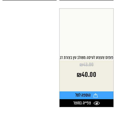
פופוס צעצוע לעיסה משולב עץ בצורת דג
₪
43.00
המחיר
₪
40.00
המקורי
היה:
המחיר
₪43.00.
הנוכחי
הוא:
הוספה לסל
₪40.00.
צפייה במוצר