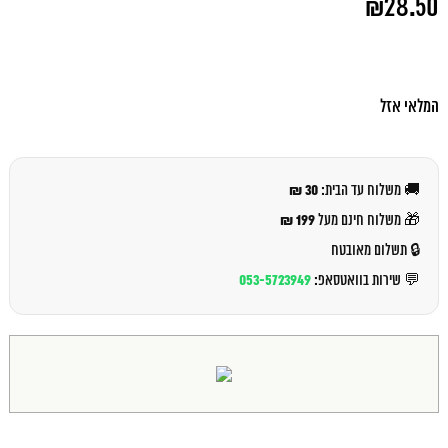
₪
28.50
המקורי
היה:
המחיר
₪32.00.
הנוכחי
הוא:
₪28.50.
המלאי אזל
30 ₪
🚚 משלוח עד הבית:
199 ₪
🎁 משלוח חינם מעל
🔒 תשלום מאובטח
053-5723949
💬 שירות בוואטסאפ: