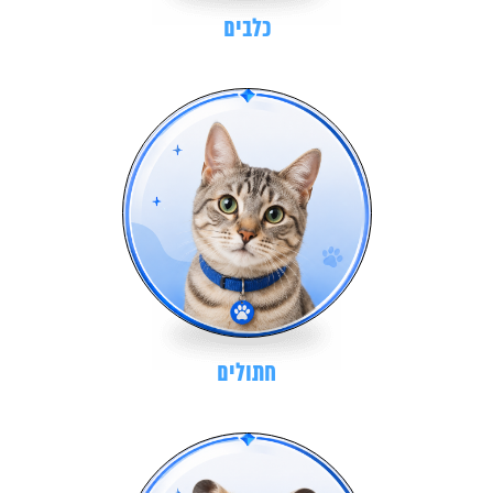
כלבים
חתולים