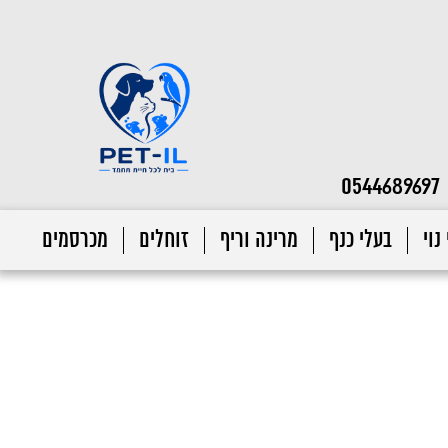
0544689697
נוי
בעלי כנף
מרינה וריף
זוחלים
מכרסמים