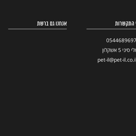
 התקשרות
אנחנו גם ברשת
054468969
י סיני 5 אשקלון
pet-il@pet-il.co.i