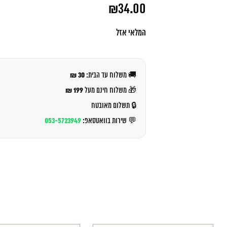
המחיר
₪
34.00
המקורי
היה:
המחיר
₪36.00.
הנוכחי
המלאי אזל
הוא:
₪34.00.
30 ₪
🚚 משלוח עד הבית:
199 ₪
🎁 משלוח חינם מעל
🔒 תשלום מאובטח
053-5723949
💬 שירות בוואטסאפ: