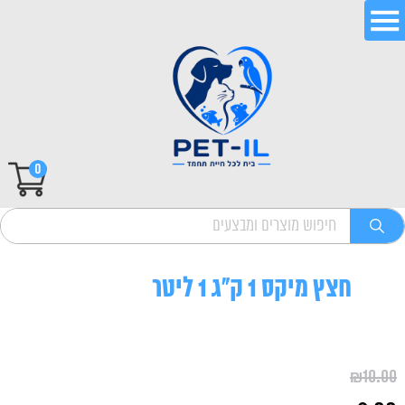
0
חצץ מיקס 1 ק"ג 1 ליטר
₪
10.00
המחיר