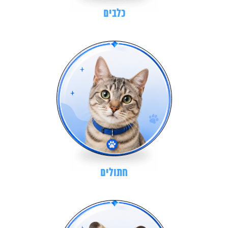
כלבים
חתולים