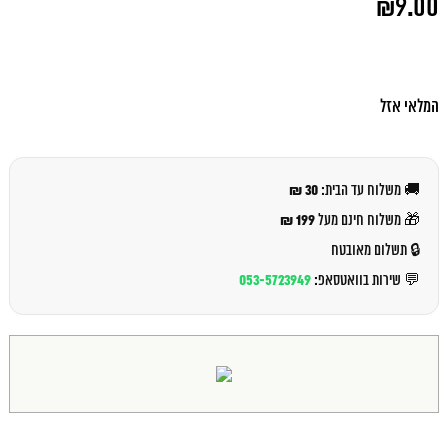
₪
9.00
המקורי
היה:
המחיר
₪10.00.
הנוכחי
הוא:
₪9.00.
המלאי אזל
30 ₪
🚚 משלוח עד הבית:
199 ₪
🎁 משלוח חינם מעל
🔒 תשלום מאובטח
053-5723949
💬 שירות בוואטסאפ: