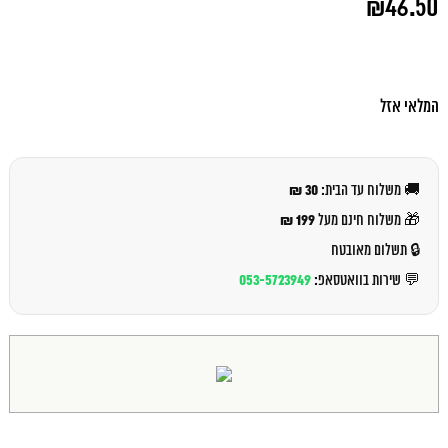
₪
46.50
המקורי
היה:
המחיר
₪50.00.
הנוכחי
הוא:
₪46.50.
המלאי אזל
30 ₪
🚚 משלוח עד הבית:
199 ₪
🎁 משלוח חינם מעל
🔒 תשלום מאובטח
053-5723949
💬 שירות בוואטסאפ: