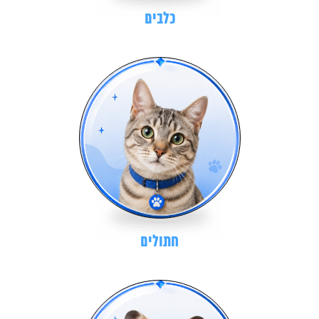
כלבים
חתולים