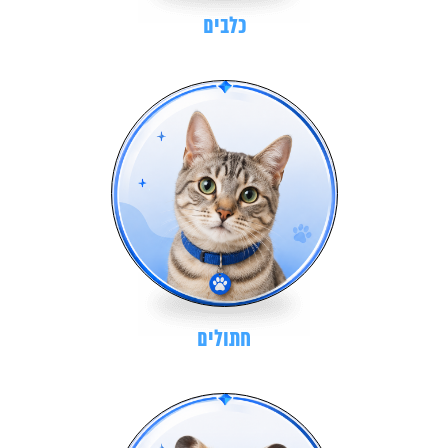
כלבים
חתולים