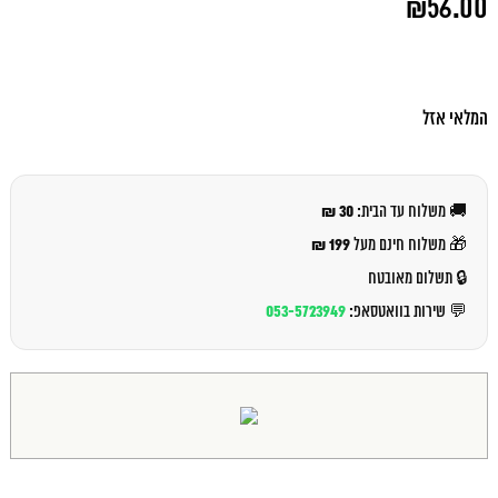
₪
56.00
המקורי
היה:
המחיר
₪60.00.
הנוכחי
הוא:
₪56.00.
המלאי אזל
30 ₪
🚚 משלוח עד הבית:
199 ₪
🎁 משלוח חינם מעל
🔒 תשלום מאובטח
053-5723949
💬 שירות בוואטסאפ: