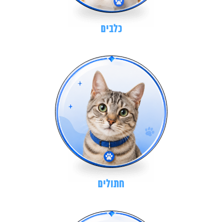
כלבים
חתולים