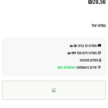
₪
20.50
המקורי
היה:
המחיר
₪22.00.
הנוכחי
הוא:
₪20.50.
המלאי אזל
30 ₪
🚚 משלוח עד הבית:
199 ₪
🎁 משלוח חינם מעל
🔒 תשלום מאובטח
053-5723949
💬 שירות בוואטסאפ: