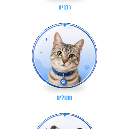
כלבים
חתולים