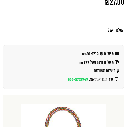
₪
27.00
המקורי
היה:
המחיר
₪29.00.
הנוכחי
הוא:
₪27.00.
המלאי אזל
30 ₪
🚚 משלוח עד הבית:
199 ₪
🎁 משלוח חינם מעל
🔒 תשלום מאובטח
053-5723949
💬 שירות בוואטסאפ: