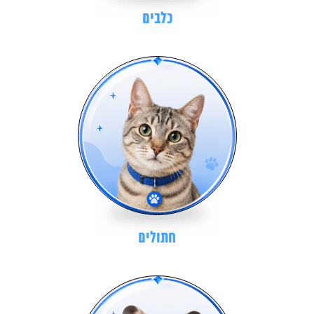
כלבים
חתולים