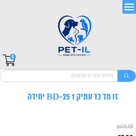
0
זו מד כד עתיק BD-25 1 יחידה
₪
40.00
המחיר