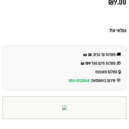
₪
9.00
המקורי
היה:
המחיר
₪10.00.
הנוכחי
הוא:
₪9.00.
המלאי אזל
30 ₪
🚚 משלוח עד הבית:
199 ₪
🎁 משלוח חינם מעל
🔒 תשלום מאובטח
053-5723949
💬 שירות בוואטסאפ: