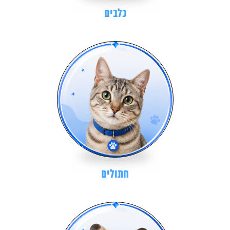
כלבים
חתולים