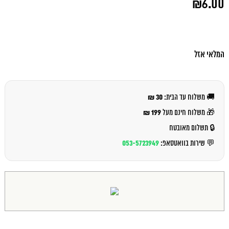
₪
6.00
המקורי
היה:
המחיר
₪7.00.
הנוכחי
הוא:
₪6.00.
המלאי אזל
30 ₪
🚚 משלוח עד הבית:
199 ₪
🎁 משלוח חינם מעל
🔒 תשלום מאובטח
053-5723949
💬 שירות בוואטסאפ: