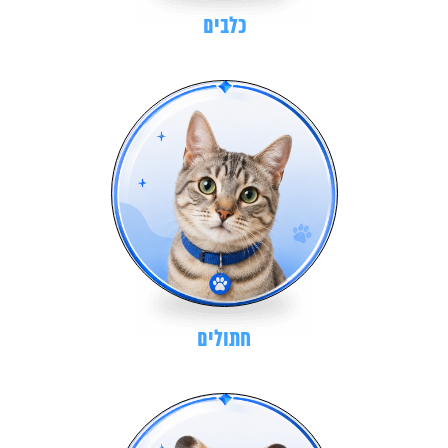
כלבים
חתולים