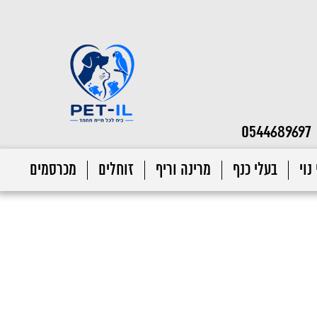
0544689697
נוי
בעלי כנף
מרינה וריף
זוחלים
מכרסמים