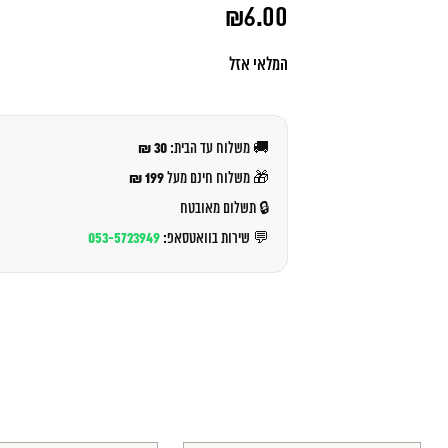
המחיר
₪
6.00
המקורי
היה:
המחיר
₪7.00.
הנוכחי
המלאי אזל
הוא:
₪6.00.
30 ₪
🚚 משלוח עד הבית:
199 ₪
🎁 משלוח חינם מעל
🔒 תשלום מאובטח
053-5723949
💬 שירות בוואטסאפ: