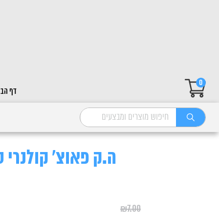
0
דף הבי
ה.ק פאוצ' קולנרי סלמו
₪
7.00