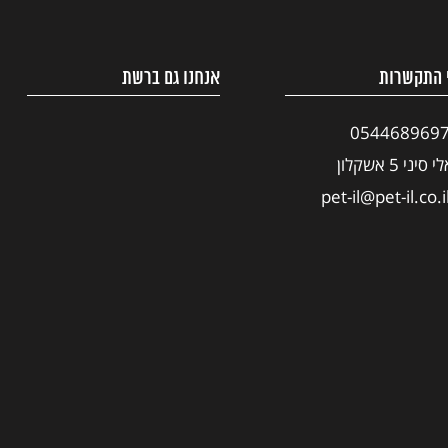
 התקשרות
אנחנו גם ברשת
054468969
י סיני 5 אשקלון
pet-il@pet-il.co.i