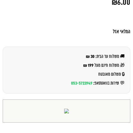
₪
6.00
המקורי
היה:
המחיר
₪7.00.
הנוכחי
הוא:
₪6.00.
המלאי אזל
30 ₪
🚚 משלוח עד הבית:
199 ₪
🎁 משלוח חינם מעל
🔒 תשלום מאובטח
053-5723949
💬 שירות בוואטסאפ: