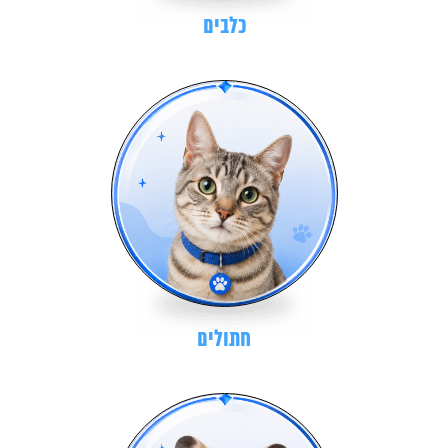
כלבים
חתולים