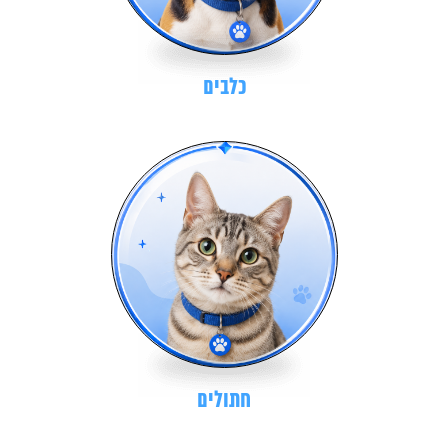
כלבים
חתולים