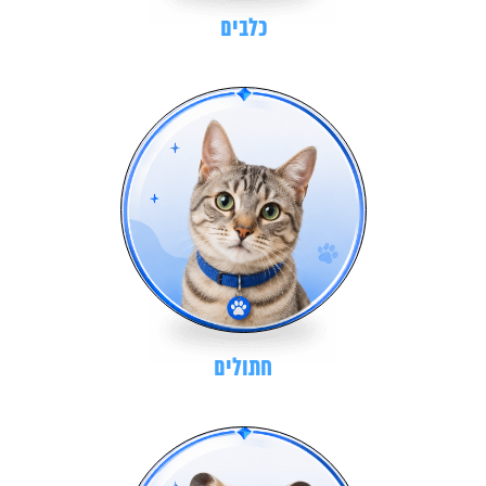
כלבים
חתולים