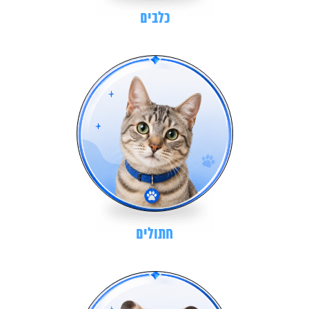
כלבים
חתולים