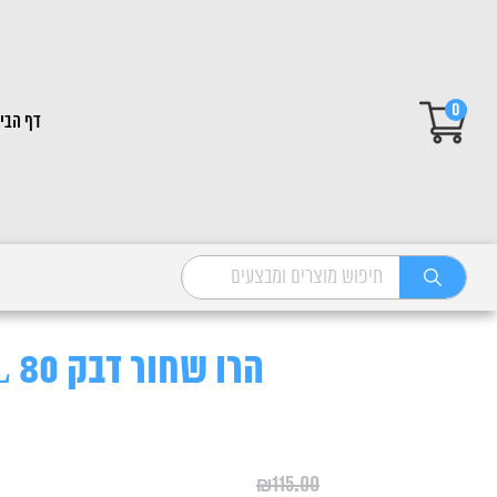
0
דף הבי
הרו שחור דבק JBL 80 מל"ל
₪
115.00