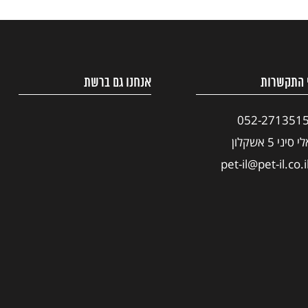
 התקשרות
אנחנו גם ברשת
052-271351
י סיני 5 אשקלון
pet-il@pet-il.co.i