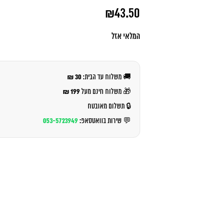
המחיר
₪
43.50
המקורי
היה:
המחיר
₪47.00.
הנוכחי
המלאי אזל
הוא:
₪43.50.
30 ₪
🚚 משלוח עד הבית:
199 ₪
🎁 משלוח חינם מעל
🔒 תשלום מאובטח
053-5723949
💬 שירות בוואטסאפ: