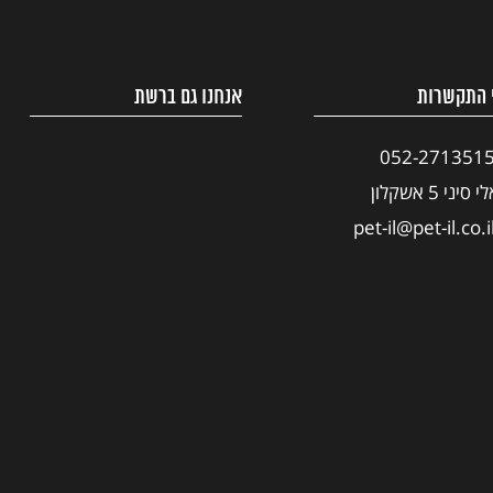
 התקשרות
אנחנו גם ברשת
052-271351
י סיני 5 אשקלון
pet-il@pet-il.co.i