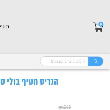
0
דף הבי
הנריס חטיף בולי ס
₪
47.00