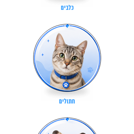
כלבים
חתולים