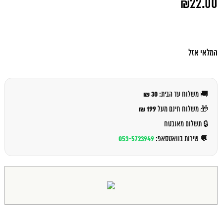
₪
22.00
המקורי
היה:
המחיר
₪24.00.
הנוכחי
הוא:
₪22.00.
המלאי אזל
30 ₪
🚚 משלוח עד הבית:
199 ₪
🎁 משלוח חינם מעל
🔒 תשלום מאובטח
053-5723949
💬 שירות בוואטסאפ: