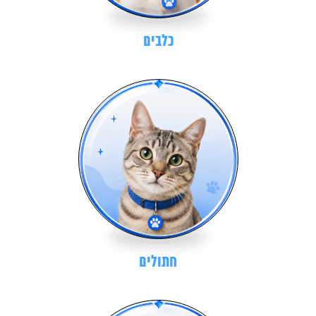
כלבים
חתולים